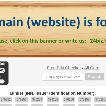
Free BIN Checker
/
All Card
Search
Binlist (INN, Issuer Identification Number):
379252
379253
379254
379255
379256
379257
379258