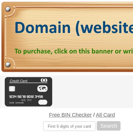
Free BIN Checker
/
All Card
Search