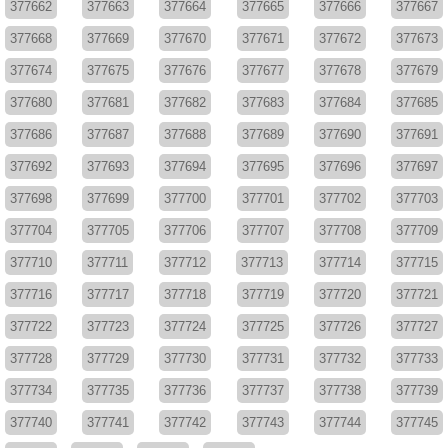
377662
377663
377664
377665
377666
377667
377668
377669
377670
377671
377672
377673
377674
377675
377676
377677
377678
377679
377680
377681
377682
377683
377684
377685
377686
377687
377688
377689
377690
377691
377692
377693
377694
377695
377696
377697
377698
377699
377700
377701
377702
377703
377704
377705
377706
377707
377708
377709
377710
377711
377712
377713
377714
377715
377716
377717
377718
377719
377720
377721
377722
377723
377724
377725
377726
377727
377728
377729
377730
377731
377732
377733
377734
377735
377736
377737
377738
377739
377740
377741
377742
377743
377744
377745