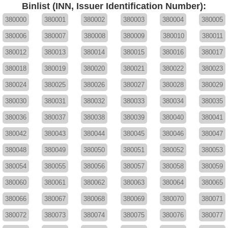
Binlist (INN, Issuer Identification Number):
380000
380001
380002
380003
380004
380005
380006
380007
380008
380009
380010
380011
380012
380013
380014
380015
380016
380017
380018
380019
380020
380021
380022
380023
380024
380025
380026
380027
380028
380029
380030
380031
380032
380033
380034
380035
380036
380037
380038
380039
380040
380041
380042
380043
380044
380045
380046
380047
380048
380049
380050
380051
380052
380053
380054
380055
380056
380057
380058
380059
380060
380061
380062
380063
380064
380065
380066
380067
380068
380069
380070
380071
380072
380073
380074
380075
380076
380077