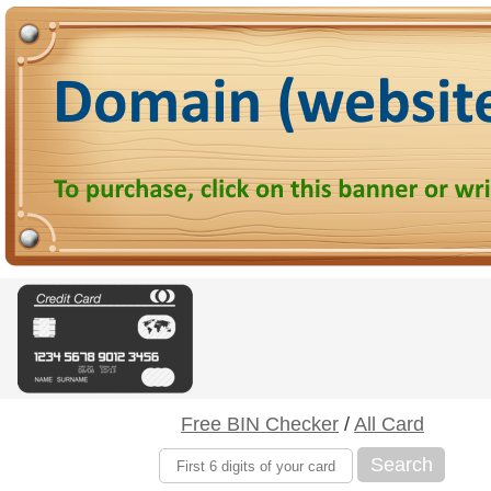
Free BIN Checker
/
All Card
Search