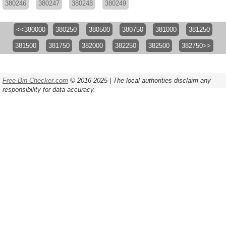
380246
380247
380248
380249
<<380000
380250
380500
380750
381000
381250
381500
381750
382000
382250
382500
382750>>
Free-Bin-Checker.com
© 2016-2025 | The local authorities disclaim any
responsibility for data accuracy.