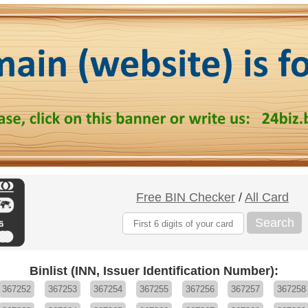
Free BIN Checker
/
All Card
Search
Binlist (INN, Issuer Identification Number):
367252
367253
367254
367255
367256
367257
367258