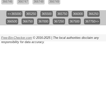
366746
366747
366748
366749
<<365000
365250
365500
365750
366000
366250
366500
366750
367000
367250
367500
367750>>
Free-Bin-Checker.com
© 2016-2025 | The local authorities disclaim any
responsibility for data accuracy.