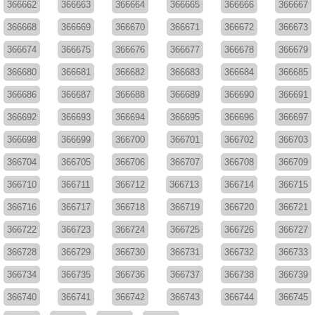
366662
366663
366664
366665
366666
366667
366668
366669
366670
366671
366672
366673
366674
366675
366676
366677
366678
366679
366680
366681
366682
366683
366684
366685
366686
366687
366688
366689
366690
366691
366692
366693
366694
366695
366696
366697
366698
366699
366700
366701
366702
366703
366704
366705
366706
366707
366708
366709
366710
366711
366712
366713
366714
366715
366716
366717
366718
366719
366720
366721
366722
366723
366724
366725
366726
366727
366728
366729
366730
366731
366732
366733
366734
366735
366736
366737
366738
366739
366740
366741
366742
366743
366744
366745