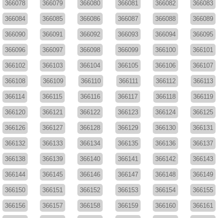
366078
366079
366080
366081
366082
366083
366084
366085
366086
366087
366088
366089
366090
366091
366092
366093
366094
366095
366096
366097
366098
366099
366100
366101
366102
366103
366104
366105
366106
366107
366108
366109
366110
366111
366112
366113
366114
366115
366116
366117
366118
366119
366120
366121
366122
366123
366124
366125
366126
366127
366128
366129
366130
366131
366132
366133
366134
366135
366136
366137
366138
366139
366140
366141
366142
366143
366144
366145
366146
366147
366148
366149
366150
366151
366152
366153
366154
366155
366156
366157
366158
366159
366160
366161