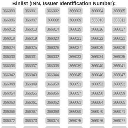
Binlist (INN, Issuer Identification Number):
366000
366001
366002
366003
366004
366005
366006
366007
366008
366009
366010
366011
366012
366013
366014
366015
366016
366017
366018
366019
366020
366021
366022
366023
366024
366025
366026
366027
366028
366029
366030
366031
366032
366033
366034
366035
366036
366037
366038
366039
366040
366041
366042
366043
366044
366045
366046
366047
366048
366049
366050
366051
366052
366053
366054
366055
366056
366057
366058
366059
366060
366061
366062
366063
366064
366065
366066
366067
366068
366069
366070
366071
366072
366073
366074
366075
366076
366077