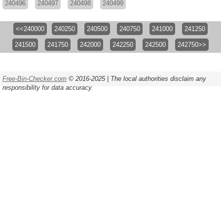
240496
240497
240498
240499
<<240000
240250
240500
240750
241000
241250
241500
241750
242000
242250
242500
242750>>
Free-Bin-Checker.com
© 2016-2025 | The local authorities disclaim any
responsibility for data accuracy.