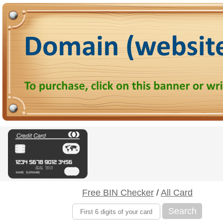
Free BIN Checker
/
All Card
Search