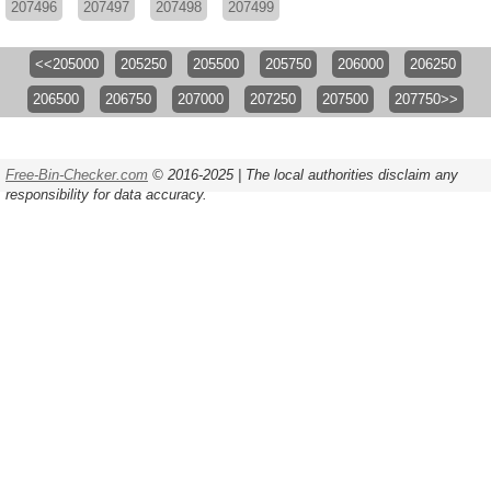
207496
207497
207498
207499
<<205000
205250
205500
205750
206000
206250
206500
206750
207000
207250
207500
207750>>
Free-Bin-Checker.com
© 2016-2025 | The local authorities disclaim any
responsibility for data accuracy.