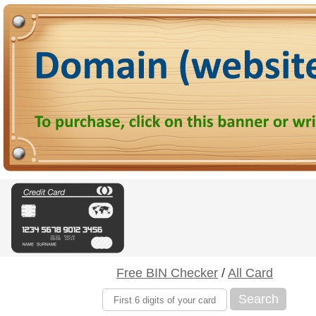
Free BIN Checker
/
All Card
Search