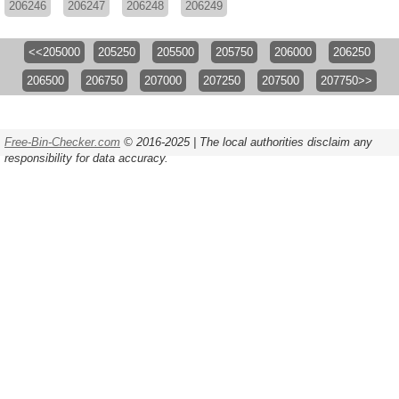
206246
206247
206248
206249
<<205000
205250
205500
205750
206000
206250
206500
206750
207000
207250
207500
207750>>
Free-Bin-Checker.com
© 2016-2025 | The local authorities disclaim any
responsibility for data accuracy.