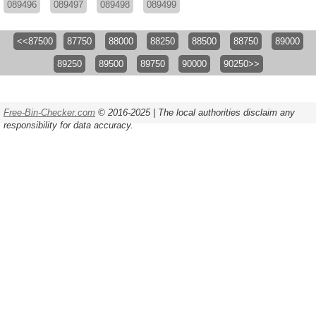
089496
089497
089498
089499
<<87500
87750
88000
88250
88500
88750
89000
89250
89500
89750
90000
90250>>
Free-Bin-Checker.com
© 2016-2025 | The local authorities disclaim any
responsibility for data accuracy.