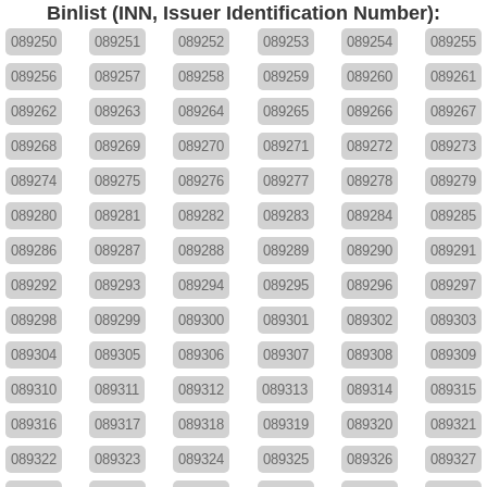
Binlist (INN, Issuer Identification Number):
089250
089251
089252
089253
089254
089255
089256
089257
089258
089259
089260
089261
089262
089263
089264
089265
089266
089267
089268
089269
089270
089271
089272
089273
089274
089275
089276
089277
089278
089279
089280
089281
089282
089283
089284
089285
089286
089287
089288
089289
089290
089291
089292
089293
089294
089295
089296
089297
089298
089299
089300
089301
089302
089303
089304
089305
089306
089307
089308
089309
089310
089311
089312
089313
089314
089315
089316
089317
089318
089319
089320
089321
089322
089323
089324
089325
089326
089327