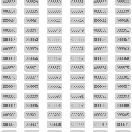
088828
088829
088830
088831
088832
088833
088834
088835
088836
088837
088838
088839
088840
088841
088842
088843
088844
088845
088846
088847
088848
088849
088850
088851
088852
088853
088854
088855
088856
088857
088858
088859
088860
088861
088862
088863
088864
088865
088866
088867
088868
088869
088870
088871
088872
088873
088874
088875
088876
088877
088878
088879
088880
088881
088882
088883
088884
088885
088886
088887
088888
088889
088890
088891
088892
088893
088894
088895
088896
088897
088898
088899
088900
088901
088902
088903
088904
088905
088906
088907
088908
088909
088910
088911