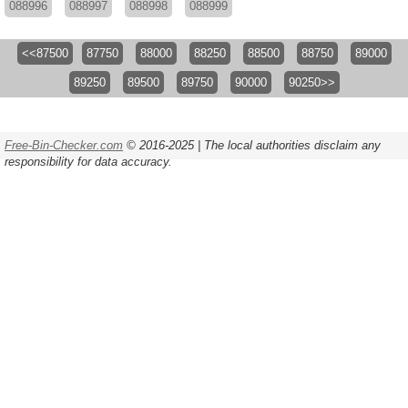
088996
088997
088998
088999
<<87500
87750
88000
88250
88500
88750
89000
89250
89500
89750
90000
90250>>
Free-Bin-Checker.com
© 2016-2025 | The local authorities disclaim any
responsibility for data accuracy.