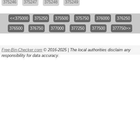
375246
375247
375248
375249
<<375000
375250
375500
375750
376000
376250
376500
376750
377000
377250
377500
377750>>
Free-Bin-Checker.com
© 2016-2025 | The local authorities disclaim any
responsibility for data accuracy.