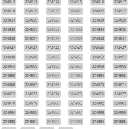
324912
324913
324914
324915
324916
324917
324918
324919
324920
324921
324922
324923
324924
324925
324926
324927
324928
324929
324930
324931
324932
324933
324934
324935
324936
324937
324938
324939
324940
324941
324942
324943
324944
324945
324946
324947
324948
324949
324950
324951
324952
324953
324954
324955
324956
324957
324958
324959
324960
324961
324962
324963
324964
324965
324966
324967
324968
324969
324970
324971
324972
324973
324974
324975
324976
324977
324978
324979
324980
324981
324982
324983
324984
324985
324986
324987
324988
324989
324990
324991
324992
324993
324994
324995