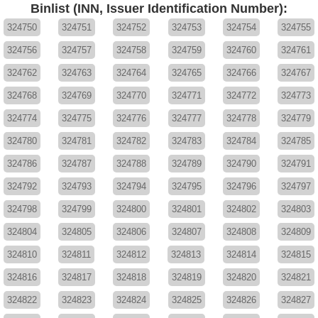
Binlist (INN, Issuer Identification Number):
324750
324751
324752
324753
324754
324755
324756
324757
324758
324759
324760
324761
324762
324763
324764
324765
324766
324767
324768
324769
324770
324771
324772
324773
324774
324775
324776
324777
324778
324779
324780
324781
324782
324783
324784
324785
324786
324787
324788
324789
324790
324791
324792
324793
324794
324795
324796
324797
324798
324799
324800
324801
324802
324803
324804
324805
324806
324807
324808
324809
324810
324811
324812
324813
324814
324815
324816
324817
324818
324819
324820
324821
324822
324823
324824
324825
324826
324827