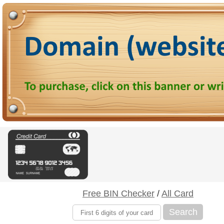
Free BIN Checker
/
All Card
Search