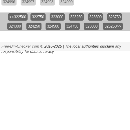
324996
324997
324998
324999
<<322500
322750
323000
323250
323500
323750
324000
324250
324500
324750
325000
325250>>
Free-Bin-Checker.com
© 2016-2025 | The local authorities disclaim any
responsibility for data accuracy.