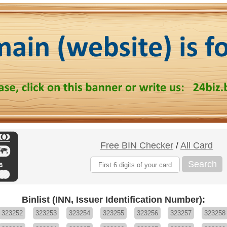
Free BIN Checker
/
All Card
Search
Binlist (INN, Issuer Identification Number):
323252
323253
323254
323255
323256
323257
323258