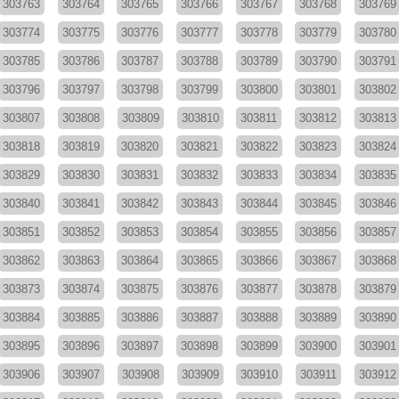
303763
303764
303765
303766
303767
303768
303769
303774
303775
303776
303777
303778
303779
303780
303785
303786
303787
303788
303789
303790
303791
303796
303797
303798
303799
303800
303801
303802
303807
303808
303809
303810
303811
303812
303813
303818
303819
303820
303821
303822
303823
303824
303829
303830
303831
303832
303833
303834
303835
303840
303841
303842
303843
303844
303845
303846
303851
303852
303853
303854
303855
303856
303857
303862
303863
303864
303865
303866
303867
303868
303873
303874
303875
303876
303877
303878
303879
303884
303885
303886
303887
303888
303889
303890
303895
303896
303897
303898
303899
303900
303901
303906
303907
303908
303909
303910
303911
303912