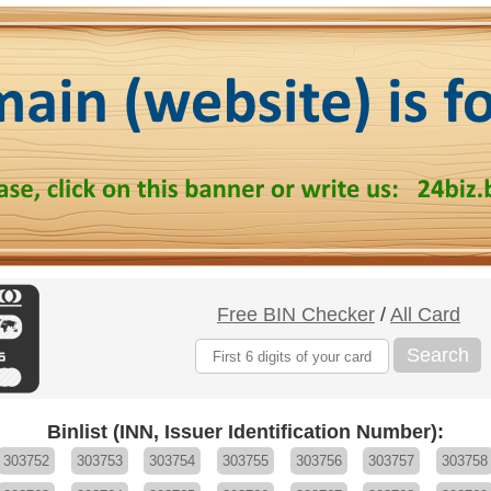
Free BIN Checker
/
All Card
Search
Binlist (INN, Issuer Identification Number):
303752
303753
303754
303755
303756
303757
303758