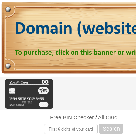
Free BIN Checker
/
All Card
Search