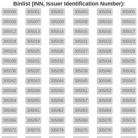
Binlist (INN, Issuer Identification Number):
305000
305001
305002
305003
305004
305005
305006
305007
305008
305009
305010
305011
305012
305013
305014
305015
305016
305017
305018
305019
305020
305021
305022
305023
305024
305025
305026
305027
305028
305029
305030
305031
305032
305033
305034
305035
305036
305037
305038
305039
305040
305041
305042
305043
305044
305045
305046
305047
305048
305049
305050
305051
305052
305053
305054
305055
305056
305057
305058
305059
305060
305061
305062
305063
305064
305065
305066
305067
305068
305069
305070
305071
305072
305073
305074
305075
305076
305077