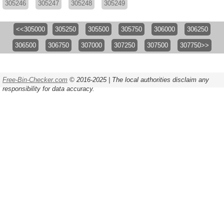
305246
305247
305248
305249
<<305000
305250
305500
305750
306000
306250
306500
306750
307000
307250
307500
307750>>
Free-Bin-Checker.com
© 2016-2025 | The local authorities disclaim any
responsibility for data accuracy.