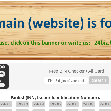
Free BIN Checker
/
All Card
Search
Binlist (INN, Issuer Identification Number):
296002
296003
296004
296005
296006
296007
296008