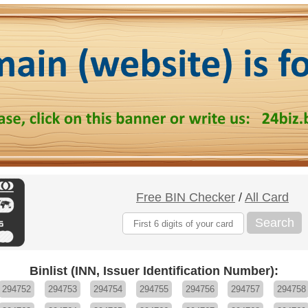
Free BIN Checker
/
All Card
Search
Binlist (INN, Issuer Identification Number):
294752
294753
294754
294755
294756
294757
294758