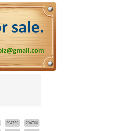
294759
294760