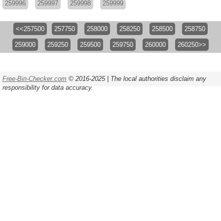
259996
259997
259998
259999
<<257500
257750
258000
258250
258500
258750
259000
259250
259500
259750
260000
260250>>
Free-Bin-Checker.com
© 2016-2025 | The local authorities disclaim any
responsibility for data accuracy.