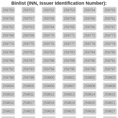
Binlist (INN, Issuer Identification Number):
259750
259751
259752
259753
259754
259755
259756
259757
259758
259759
259760
259761
259762
259763
259764
259765
259766
259767
259768
259769
259770
259771
259772
259773
259774
259775
259776
259777
259778
259779
259780
259781
259782
259783
259784
259785
259786
259787
259788
259789
259790
259791
259792
259793
259794
259795
259796
259797
259798
259799
259800
259801
259802
259803
259804
259805
259806
259807
259808
259809
259810
259811
259812
259813
259814
259815
259816
259817
259818
259819
259820
259821
259822
259823
259824
259825
259826
259827