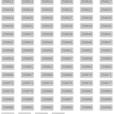
259912
259913
259914
259915
259916
259917
259918
259919
259920
259921
259922
259923
259924
259925
259926
259927
259928
259929
259930
259931
259932
259933
259934
259935
259936
259937
259938
259939
259940
259941
259942
259943
259944
259945
259946
259947
259948
259949
259950
259951
259952
259953
259954
259955
259956
259957
259958
259959
259960
259961
259962
259963
259964
259965
259966
259967
259968
259969
259970
259971
259972
259973
259974
259975
259976
259977
259978
259979
259980
259981
259982
259983
259984
259985
259986
259987
259988
259989
259990
259991
259992
259993
259994
259995