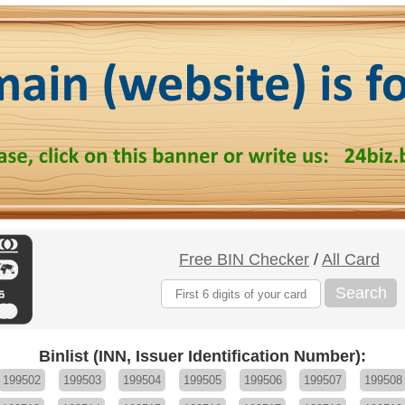
Free BIN Checker
/
All Card
Search
Binlist (INN, Issuer Identification Number):
199502
199503
199504
199505
199506
199507
199508