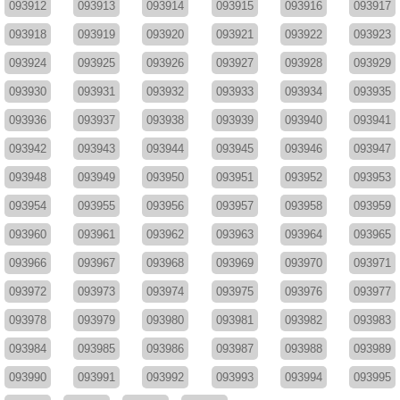
093912
093913
093914
093915
093916
093917
093918
093919
093920
093921
093922
093923
093924
093925
093926
093927
093928
093929
093930
093931
093932
093933
093934
093935
093936
093937
093938
093939
093940
093941
093942
093943
093944
093945
093946
093947
093948
093949
093950
093951
093952
093953
093954
093955
093956
093957
093958
093959
093960
093961
093962
093963
093964
093965
093966
093967
093968
093969
093970
093971
093972
093973
093974
093975
093976
093977
093978
093979
093980
093981
093982
093983
093984
093985
093986
093987
093988
093989
093990
093991
093992
093993
093994
093995