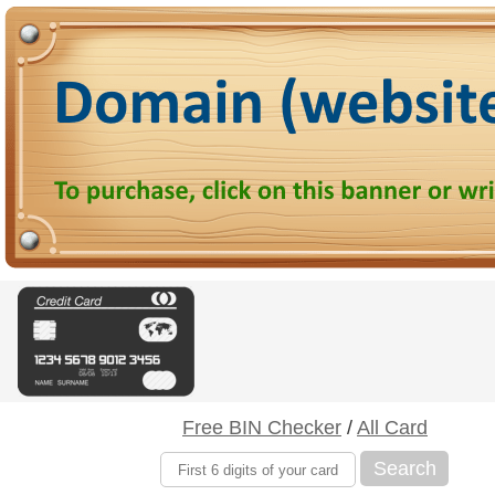
Free BIN Checker
/
All Card
Search