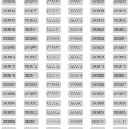
093828
093829
093830
093831
093832
093833
093834
093835
093836
093837
093838
093839
093840
093841
093842
093843
093844
093845
093846
093847
093848
093849
093850
093851
093852
093853
093854
093855
093856
093857
093858
093859
093860
093861
093862
093863
093864
093865
093866
093867
093868
093869
093870
093871
093872
093873
093874
093875
093876
093877
093878
093879
093880
093881
093882
093883
093884
093885
093886
093887
093888
093889
093890
093891
093892
093893
093894
093895
093896
093897
093898
093899
093900
093901
093902
093903
093904
093905
093906
093907
093908
093909
093910
093911