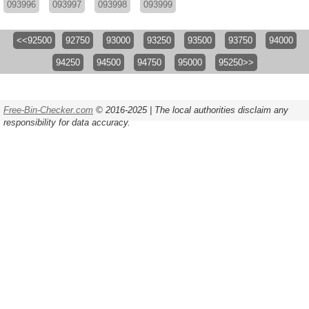
093996
093997
093998
093999
<<92500
92750
93000
93250
93500
93750
94000
94250
94500
94750
95000
95250>>
Free-Bin-Checker.com
© 2016-2025 | The local authorities disclaim any
responsibility for data accuracy.