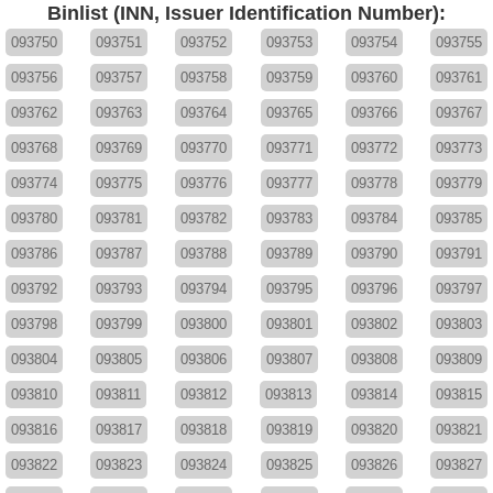
Binlist (INN, Issuer Identification Number):
093750
093751
093752
093753
093754
093755
093756
093757
093758
093759
093760
093761
093762
093763
093764
093765
093766
093767
093768
093769
093770
093771
093772
093773
093774
093775
093776
093777
093778
093779
093780
093781
093782
093783
093784
093785
093786
093787
093788
093789
093790
093791
093792
093793
093794
093795
093796
093797
093798
093799
093800
093801
093802
093803
093804
093805
093806
093807
093808
093809
093810
093811
093812
093813
093814
093815
093816
093817
093818
093819
093820
093821
093822
093823
093824
093825
093826
093827