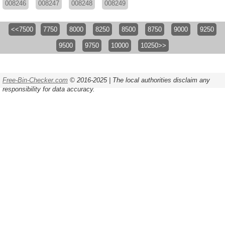
008246
008247
008248
008249
<<7500
7750
8000
8250
8500
8750
9000
9250
9500
9750
10000
10250>>
Free-Bin-Checker.com
© 2016-2025 | The local authorities disclaim any
responsibility for data accuracy.