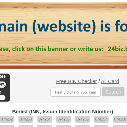
Free BIN Checker
/
All Card
Search
Binlist (INN, Issuer Identification Number):
074252
074253
074254
074255
074256
074257
074258