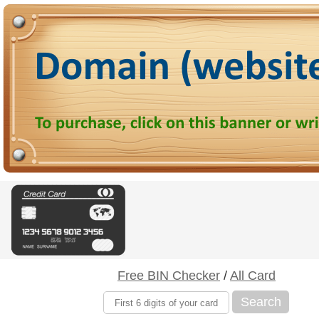
Free BIN Checker
/
All Card
Search