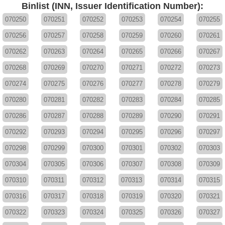
Binlist (INN, Issuer Identification Number):
070250
070251
070252
070253
070254
070255
070256
070257
070258
070259
070260
070261
070262
070263
070264
070265
070266
070267
070268
070269
070270
070271
070272
070273
070274
070275
070276
070277
070278
070279
070280
070281
070282
070283
070284
070285
070286
070287
070288
070289
070290
070291
070292
070293
070294
070295
070296
070297
070298
070299
070300
070301
070302
070303
070304
070305
070306
070307
070308
070309
070310
070311
070312
070313
070314
070315
070316
070317
070318
070319
070320
070321
070322
070323
070324
070325
070326
070327