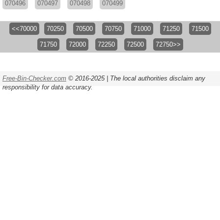
070496
070497
070498
070499
<<70000
70250
70500
70750
71000
71250
71500
71750
72000
72250
72500
72750>>
Free-Bin-Checker.com
© 2016-2025 | The local authorities disclaim any
responsibility for data accuracy.