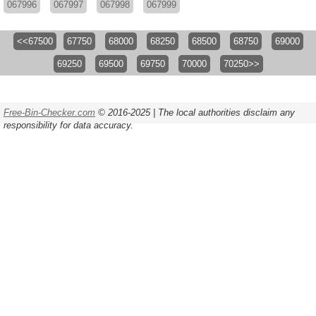
067996
067997
067998
067999
<<67500
67750
68000
68250
68500
68750
69000
69250
69500
69750
70000
70250>>
Free-Bin-Checker.com
© 2016-2025 | The local authorities disclaim any
responsibility for data accuracy.