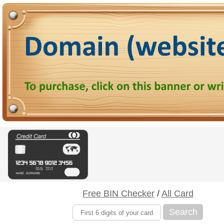
Free BIN Checker
/
All Card
Search