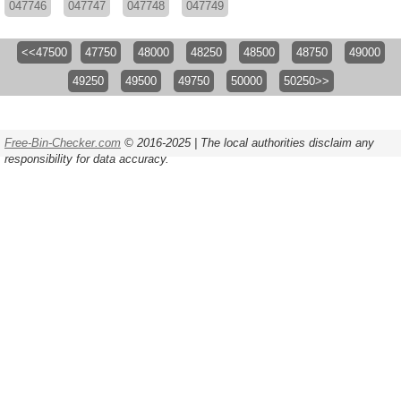
047746
047747
047748
047749
<<47500
47750
48000
48250
48500
48750
49000
49250
49500
49750
50000
50250>>
Free-Bin-Checker.com
© 2016-2025 | The local authorities disclaim any
responsibility for data accuracy.