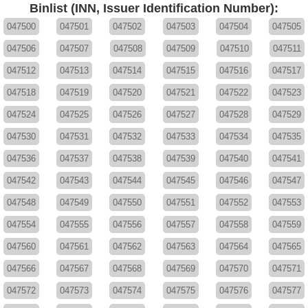
Binlist (INN, Issuer Identification Number):
047500
047501
047502
047503
047504
047505
047506
047507
047508
047509
047510
047511
047512
047513
047514
047515
047516
047517
047518
047519
047520
047521
047522
047523
047524
047525
047526
047527
047528
047529
047530
047531
047532
047533
047534
047535
047536
047537
047538
047539
047540
047541
047542
047543
047544
047545
047546
047547
047548
047549
047550
047551
047552
047553
047554
047555
047556
047557
047558
047559
047560
047561
047562
047563
047564
047565
047566
047567
047568
047569
047570
047571
047572
047573
047574
047575
047576
047577