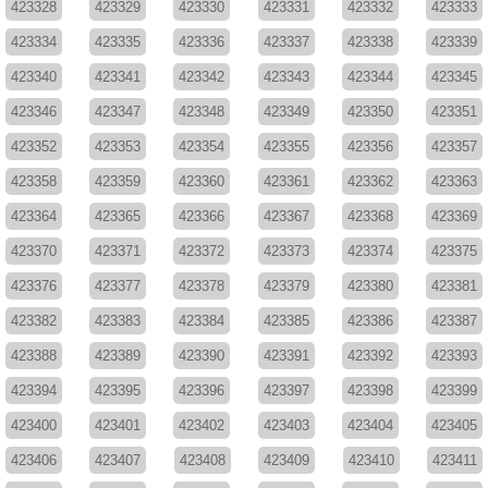
423328
423329
423330
423331
423332
423333
423334
423335
423336
423337
423338
423339
423340
423341
423342
423343
423344
423345
423346
423347
423348
423349
423350
423351
423352
423353
423354
423355
423356
423357
423358
423359
423360
423361
423362
423363
423364
423365
423366
423367
423368
423369
423370
423371
423372
423373
423374
423375
423376
423377
423378
423379
423380
423381
423382
423383
423384
423385
423386
423387
423388
423389
423390
423391
423392
423393
423394
423395
423396
423397
423398
423399
423400
423401
423402
423403
423404
423405
423406
423407
423408
423409
423410
423411