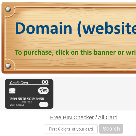
Free BIN Checker
/
All Card
Search