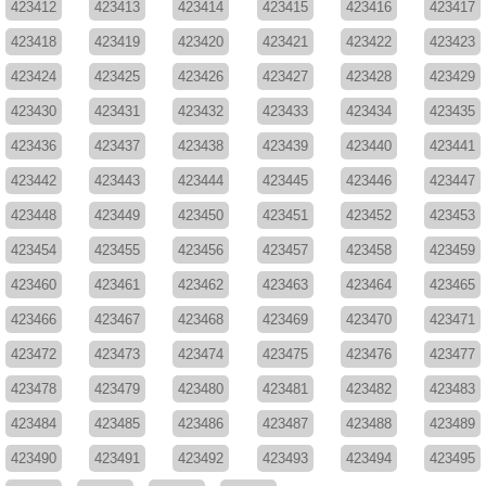
423412
423413
423414
423415
423416
423417
423418
423419
423420
423421
423422
423423
423424
423425
423426
423427
423428
423429
423430
423431
423432
423433
423434
423435
423436
423437
423438
423439
423440
423441
423442
423443
423444
423445
423446
423447
423448
423449
423450
423451
423452
423453
423454
423455
423456
423457
423458
423459
423460
423461
423462
423463
423464
423465
423466
423467
423468
423469
423470
423471
423472
423473
423474
423475
423476
423477
423478
423479
423480
423481
423482
423483
423484
423485
423486
423487
423488
423489
423490
423491
423492
423493
423494
423495