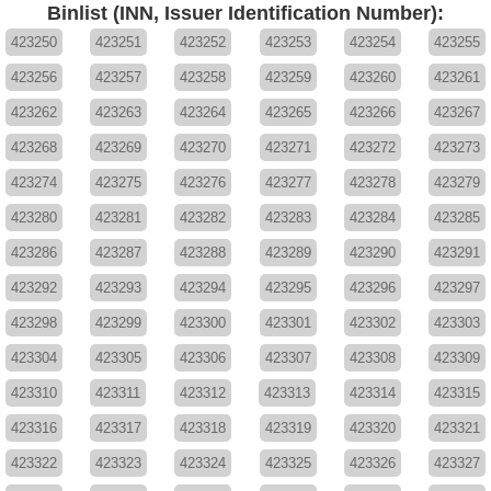
Binlist (INN, Issuer Identification Number):
423250
423251
423252
423253
423254
423255
423256
423257
423258
423259
423260
423261
423262
423263
423264
423265
423266
423267
423268
423269
423270
423271
423272
423273
423274
423275
423276
423277
423278
423279
423280
423281
423282
423283
423284
423285
423286
423287
423288
423289
423290
423291
423292
423293
423294
423295
423296
423297
423298
423299
423300
423301
423302
423303
423304
423305
423306
423307
423308
423309
423310
423311
423312
423313
423314
423315
423316
423317
423318
423319
423320
423321
423322
423323
423324
423325
423326
423327