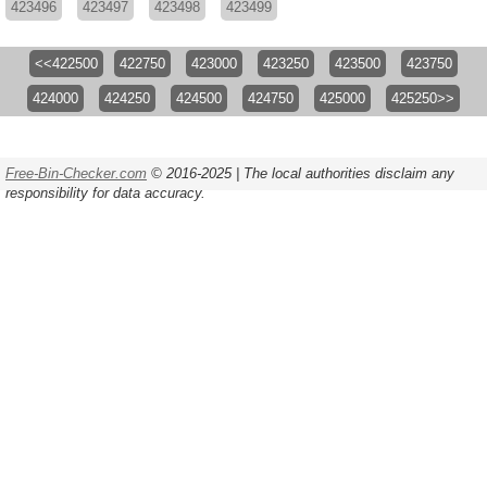
423496
423497
423498
423499
<<422500
422750
423000
423250
423500
423750
424000
424250
424500
424750
425000
425250>>
Free-Bin-Checker.com
© 2016-2025 | The local authorities disclaim any
responsibility for data accuracy.