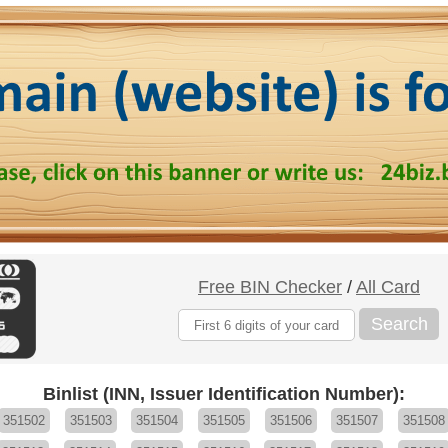
Free BIN Checker
/
All Card
Search
Binlist (INN, Issuer Identification Number):
351502
351503
351504
351505
351506
351507
351508