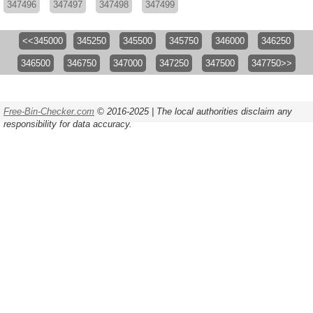
347496
347497
347498
347499
<<345000
345250
345500
345750
346000
346250
346500
346750
347000
347250
347500
347750>>
Free-Bin-Checker.com
© 2016-2025 | The local authorities disclaim any
responsibility for data accuracy.