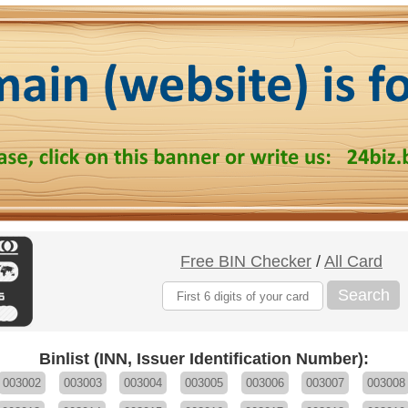
Free BIN Checker
/
All Card
Search
Binlist (INN, Issuer Identification Number):
003002
003003
003004
003005
003006
003007
003008