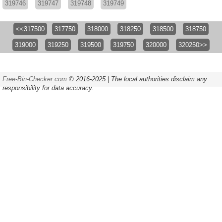
319746
319747
319748
319749
<<317500
317750
318000
318250
318500
318750
319000
319250
319500
319750
320000
320250>>
Free-Bin-Checker.com
© 2016-2025 | The local authorities disclaim any
responsibility for data accuracy.