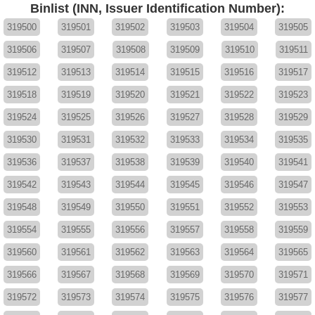
Binlist (INN, Issuer Identification Number):
319500
319501
319502
319503
319504
319505
319506
319507
319508
319509
319510
319511
319512
319513
319514
319515
319516
319517
319518
319519
319520
319521
319522
319523
319524
319525
319526
319527
319528
319529
319530
319531
319532
319533
319534
319535
319536
319537
319538
319539
319540
319541
319542
319543
319544
319545
319546
319547
319548
319549
319550
319551
319552
319553
319554
319555
319556
319557
319558
319559
319560
319561
319562
319563
319564
319565
319566
319567
319568
319569
319570
319571
319572
319573
319574
319575
319576
319577