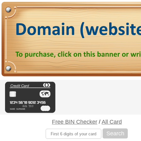
Free BIN Checker
/
All Card
Search