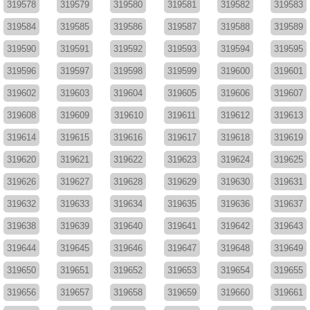
319578
319579
319580
319581
319582
319583
319584
319585
319586
319587
319588
319589
319590
319591
319592
319593
319594
319595
319596
319597
319598
319599
319600
319601
319602
319603
319604
319605
319606
319607
319608
319609
319610
319611
319612
319613
319614
319615
319616
319617
319618
319619
319620
319621
319622
319623
319624
319625
319626
319627
319628
319629
319630
319631
319632
319633
319634
319635
319636
319637
319638
319639
319640
319641
319642
319643
319644
319645
319646
319647
319648
319649
319650
319651
319652
319653
319654
319655
319656
319657
319658
319659
319660
319661