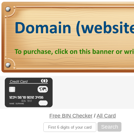
Free BIN Checker
/
All Card
Search