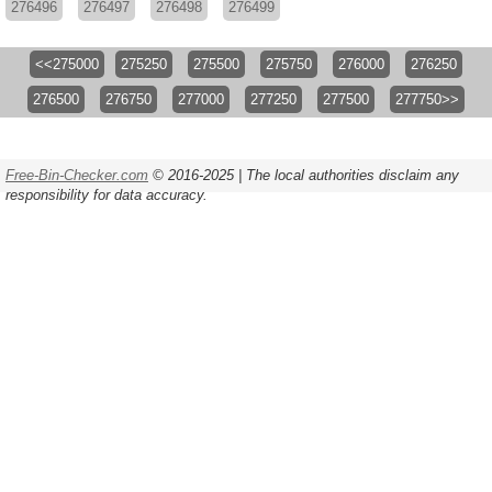
276496
276497
276498
276499
<<275000
275250
275500
275750
276000
276250
276500
276750
277000
277250
277500
277750>>
Free-Bin-Checker.com
© 2016-2025 | The local authorities disclaim any
responsibility for data accuracy.