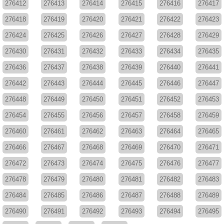
276412
276413
276414
276415
276416
276417
276418
276419
276420
276421
276422
276423
276424
276425
276426
276427
276428
276429
276430
276431
276432
276433
276434
276435
276436
276437
276438
276439
276440
276441
276442
276443
276444
276445
276446
276447
276448
276449
276450
276451
276452
276453
276454
276455
276456
276457
276458
276459
276460
276461
276462
276463
276464
276465
276466
276467
276468
276469
276470
276471
276472
276473
276474
276475
276476
276477
276478
276479
276480
276481
276482
276483
276484
276485
276486
276487
276488
276489
276490
276491
276492
276493
276494
276495