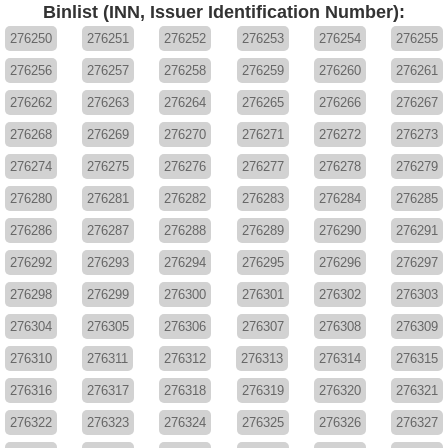
Binlist (INN, Issuer Identification Number):
276250
276251
276252
276253
276254
276255
276256
276257
276258
276259
276260
276261
276262
276263
276264
276265
276266
276267
276268
276269
276270
276271
276272
276273
276274
276275
276276
276277
276278
276279
276280
276281
276282
276283
276284
276285
276286
276287
276288
276289
276290
276291
276292
276293
276294
276295
276296
276297
276298
276299
276300
276301
276302
276303
276304
276305
276306
276307
276308
276309
276310
276311
276312
276313
276314
276315
276316
276317
276318
276319
276320
276321
276322
276323
276324
276325
276326
276327