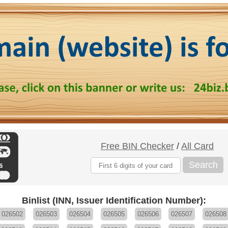
Free BIN Checker
/
All Card
Search
Binlist (INN, Issuer Identification Number):
026502
026503
026504
026505
026506
026507
026508