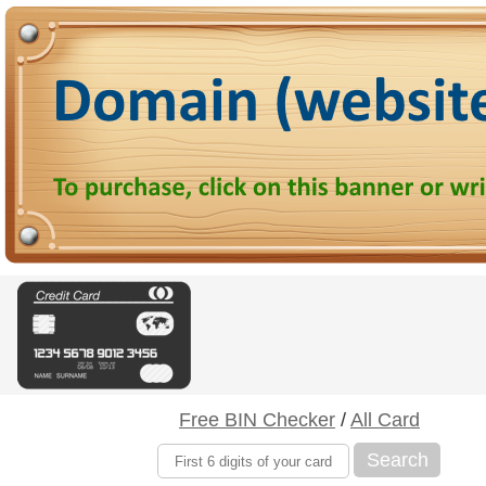
Free BIN Checker
/
All Card
Search