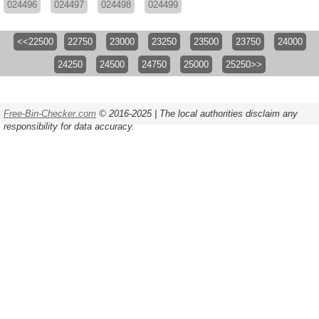
024496
024497
024498
024499
<<22500
22750
23000
23250
23500
23750
24000
24250
24500
24750
25000
25250>>
Free-Bin-Checker.com
© 2016-2025 | The local authorities disclaim any
responsibility for data accuracy.