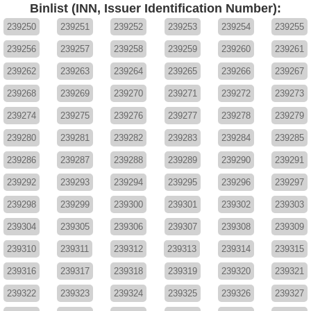
Binlist (INN, Issuer Identification Number):
239250
239251
239252
239253
239254
239255
239256
239257
239258
239259
239260
239261
239262
239263
239264
239265
239266
239267
239268
239269
239270
239271
239272
239273
239274
239275
239276
239277
239278
239279
239280
239281
239282
239283
239284
239285
239286
239287
239288
239289
239290
239291
239292
239293
239294
239295
239296
239297
239298
239299
239300
239301
239302
239303
239304
239305
239306
239307
239308
239309
239310
239311
239312
239313
239314
239315
239316
239317
239318
239319
239320
239321
239322
239323
239324
239325
239326
239327