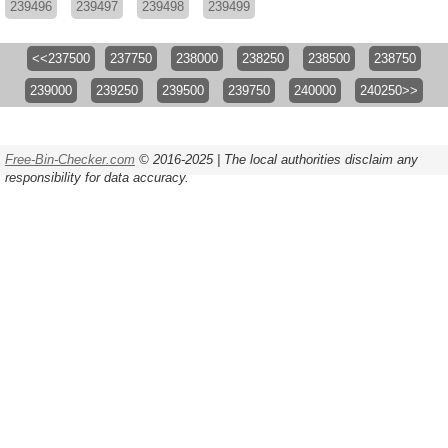
239496
239497
239498
239499
<<237500
237750
238000
238250
238500
238750
239000
239250
239500
239750
240000
240250>>
Free-Bin-Checker.com
© 2016-2025 | The local authorities disclaim any
responsibility for data accuracy.