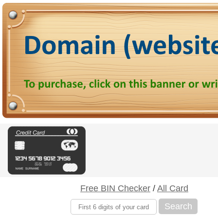
Free BIN Checker
/
All Card
Search