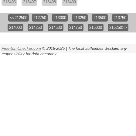
213496
213497
213498
213499
<<212500
212750
213000
213250
213500
213750
214000
214250
214500
214750
215000
215250>>
Free-Bin-Checker.com
© 2016-2025 | The local authorities disclaim any
responsibility for data accuracy.