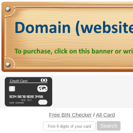
Free BIN Checker
/
All Card
Search