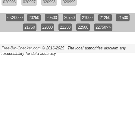
020996
020997
020998
020999
<<20000
20250
20500
20750
21000
21250
21500
21750
22000
22250
22500
22750>>
Free-Bin-Checker.com
© 2016-2025 | The local authorities disclaim any
responsibility for data accuracy.