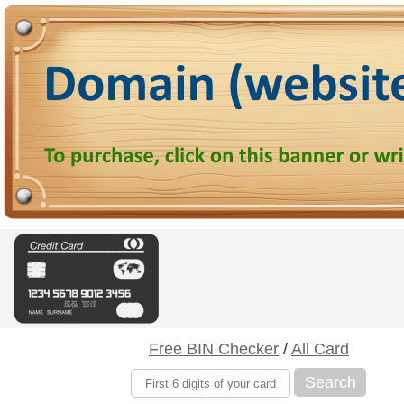
Free BIN Checker
/
All Card
Search