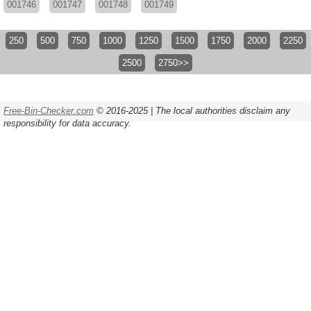
001746
001747
001748
001749
250
500
750
1000
1250
1500
1750
2000
2250
2500
2750>>
Free-Bin-Checker.com
© 2016-2025 | The local authorities disclaim any
responsibility for data accuracy.