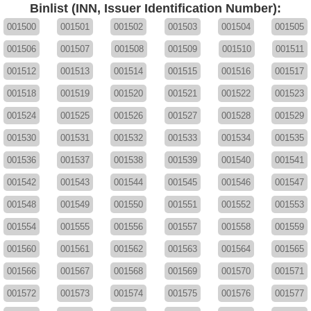
Binlist (INN, Issuer Identification Number):
001500
001501
001502
001503
001504
001505
001506
001507
001508
001509
001510
001511
001512
001513
001514
001515
001516
001517
001518
001519
001520
001521
001522
001523
001524
001525
001526
001527
001528
001529
001530
001531
001532
001533
001534
001535
001536
001537
001538
001539
001540
001541
001542
001543
001544
001545
001546
001547
001548
001549
001550
001551
001552
001553
001554
001555
001556
001557
001558
001559
001560
001561
001562
001563
001564
001565
001566
001567
001568
001569
001570
001571
001572
001573
001574
001575
001576
001577