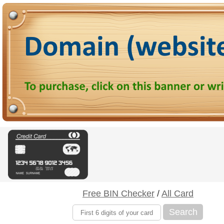
Free BIN Checker
/
All Card
Search