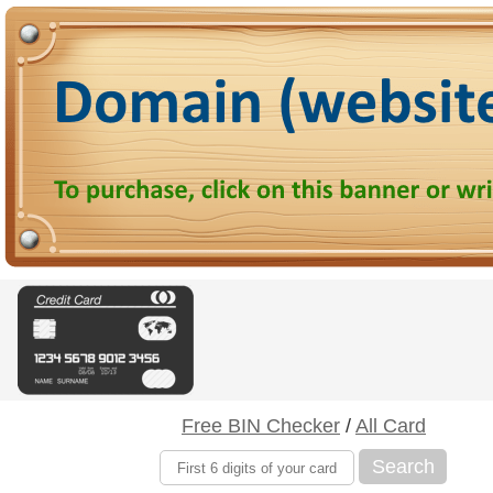
Free BIN Checker
/
All Card
Search