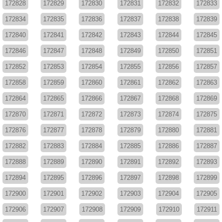
172828
172829
172830
172831
172832
172833
172834
172835
172836
172837
172838
172839
172840
172841
172842
172843
172844
172845
172846
172847
172848
172849
172850
172851
172852
172853
172854
172855
172856
172857
172858
172859
172860
172861
172862
172863
172864
172865
172866
172867
172868
172869
172870
172871
172872
172873
172874
172875
172876
172877
172878
172879
172880
172881
172882
172883
172884
172885
172886
172887
172888
172889
172890
172891
172892
172893
172894
172895
172896
172897
172898
172899
172900
172901
172902
172903
172904
172905
172906
172907
172908
172909
172910
172911