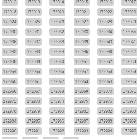
172912
172913
172914
172915
172916
172917
172918
172919
172920
172921
172922
172923
172924
172925
172926
172927
172928
172929
172930
172931
172932
172933
172934
172935
172936
172937
172938
172939
172940
172941
172942
172943
172944
172945
172946
172947
172948
172949
172950
172951
172952
172953
172954
172955
172956
172957
172958
172959
172960
172961
172962
172963
172964
172965
172966
172967
172968
172969
172970
172971
172972
172973
172974
172975
172976
172977
172978
172979
172980
172981
172982
172983
172984
172985
172986
172987
172988
172989
172990
172991
172992
172993
172994
172995