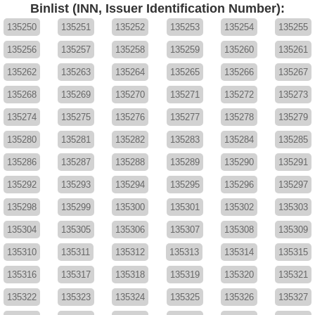
Binlist (INN, Issuer Identification Number):
135250
135251
135252
135253
135254
135255
135256
135257
135258
135259
135260
135261
135262
135263
135264
135265
135266
135267
135268
135269
135270
135271
135272
135273
135274
135275
135276
135277
135278
135279
135280
135281
135282
135283
135284
135285
135286
135287
135288
135289
135290
135291
135292
135293
135294
135295
135296
135297
135298
135299
135300
135301
135302
135303
135304
135305
135306
135307
135308
135309
135310
135311
135312
135313
135314
135315
135316
135317
135318
135319
135320
135321
135322
135323
135324
135325
135326
135327