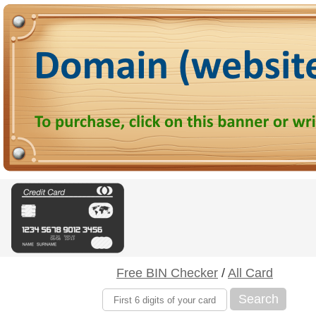
Free BIN Checker
/
All Card
Search