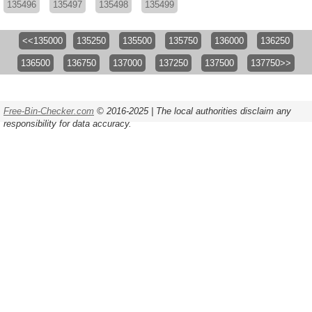
135496
135497
135498
135499
<<135000
135250
135500
135750
136000
136250
136500
136750
137000
137250
137500
137750>>
Free-Bin-Checker.com
© 2016-2025 | The local authorities disclaim any
responsibility for data accuracy.