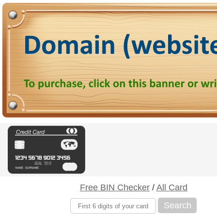
Free BIN Checker
/
All Card
Search