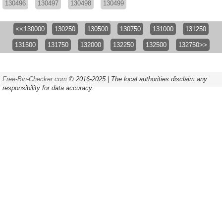
130496
130497
130498
130499
<<130000
130250
130500
130750
131000
131250
131500
131750
132000
132250
132500
132750>>
Free-Bin-Checker.com
© 2016-2025 | The local authorities disclaim any
responsibility for data accuracy.