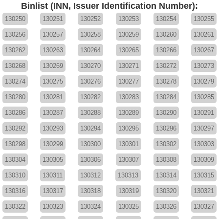
Binlist (INN, Issuer Identification Number):
130250
130251
130252
130253
130254
130255
130256
130257
130258
130259
130260
130261
130262
130263
130264
130265
130266
130267
130268
130269
130270
130271
130272
130273
130274
130275
130276
130277
130278
130279
130280
130281
130282
130283
130284
130285
130286
130287
130288
130289
130290
130291
130292
130293
130294
130295
130296
130297
130298
130299
130300
130301
130302
130303
130304
130305
130306
130307
130308
130309
130310
130311
130312
130313
130314
130315
130316
130317
130318
130319
130320
130321
130322
130323
130324
130325
130326
130327