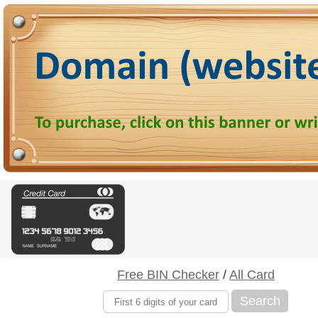
Free BIN Checker
/
All Card
Search