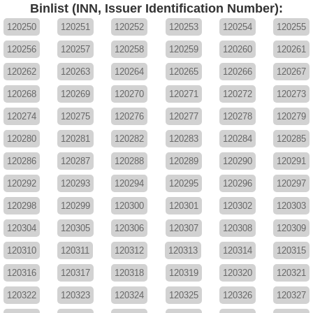
Binlist (INN, Issuer Identification Number):
120250
120251
120252
120253
120254
120255
120256
120257
120258
120259
120260
120261
120262
120263
120264
120265
120266
120267
120268
120269
120270
120271
120272
120273
120274
120275
120276
120277
120278
120279
120280
120281
120282
120283
120284
120285
120286
120287
120288
120289
120290
120291
120292
120293
120294
120295
120296
120297
120298
120299
120300
120301
120302
120303
120304
120305
120306
120307
120308
120309
120310
120311
120312
120313
120314
120315
120316
120317
120318
120319
120320
120321
120322
120323
120324
120325
120326
120327