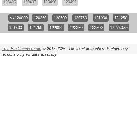
120496
120497
120498
120499
<<120000
120250
120500
120750
121000
121250
121500
121750
122000
122250
122500
122750>>
Free-Bin-Checker.com
© 2016-2025 | The local authorities disclaim any
responsibility for data accuracy.