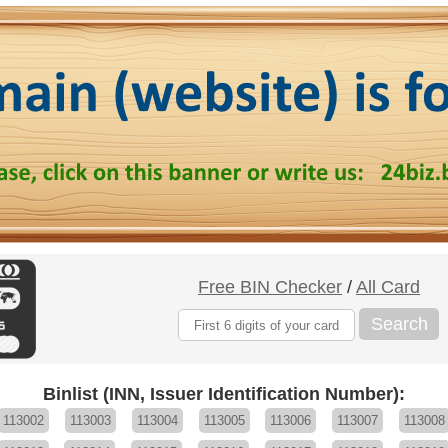
Free BIN Checker
/
All Card
Search
Binlist (INN, Issuer Identification Number):
113002
113003
113004
113005
113006
113007
113008