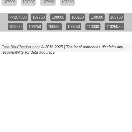
107996
107997
107998
107999
<<107500
107750
108000
108250
108500
108750
109000
109250
109500
109750
110000
110250>>
Free-Bin-Checker.com
© 2016-2025 | The local authorities disclaim any
responsibility for data accuracy.