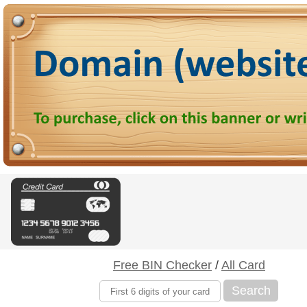
Free BIN Checker
/
All Card
Search