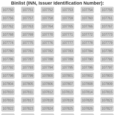
Binlist (INN, Issuer Identification Number):
107750
107751
107752
107753
107754
107755
107756
107757
107758
107759
107760
107761
107762
107763
107764
107765
107766
107767
107768
107769
107770
107771
107772
107773
107774
107775
107776
107777
107778
107779
107780
107781
107782
107783
107784
107785
107786
107787
107788
107789
107790
107791
107792
107793
107794
107795
107796
107797
107798
107799
107800
107801
107802
107803
107804
107805
107806
107807
107808
107809
107810
107811
107812
107813
107814
107815
107816
107817
107818
107819
107820
107821
107822
107823
107824
107825
107826
107827